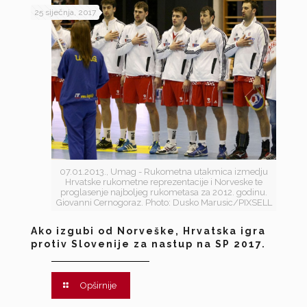
25 siječnja, 2017
07.01.2013., Umag - Rukometna utakmica izmedju
Hrvatske rukometne reprezentacije i Norveske te
proglasenje najboljeg rukometasa za 2012. godinu.
Giovanni Cernogoraz. Photo: Dusko Marusic/PIXSELL
Ako izgubi od Norveške, Hrvatska igra
protiv Slovenije za nastup na SP 2017.
Opširnije