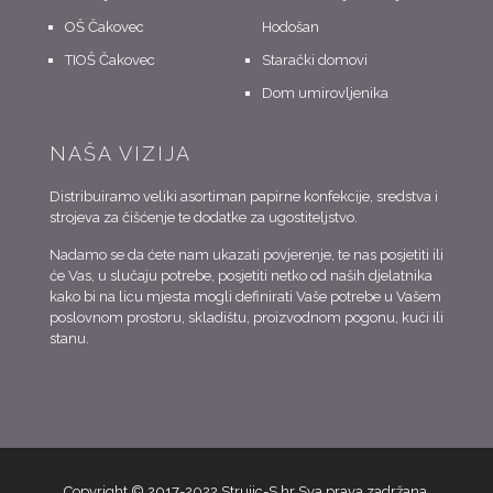
OŠ Čakovec
Hodošan
TIOŠ Čakovec
Starački domovi
Dom umirovljenika
NAŠA VIZIJA
Distribuiramo veliki asortiman papirne konfekcije, sredstva i
strojeva za čišćenje te dodatke za ugostiteljstvo.
Nadamo se da ćete nam ukazati povjerenje, te nas posjetiti ili
će Vas, u slučaju potrebe, posjetiti netko od naših djelatnika
kako bi na licu mjesta mogli definirati Vaše potrebe u Vašem
poslovnom prostoru, skladištu, proizvodnom pogonu, kući ili
stanu.
Copyright © 2017-2022 Strujic-S.hr Sva prava zadržana.