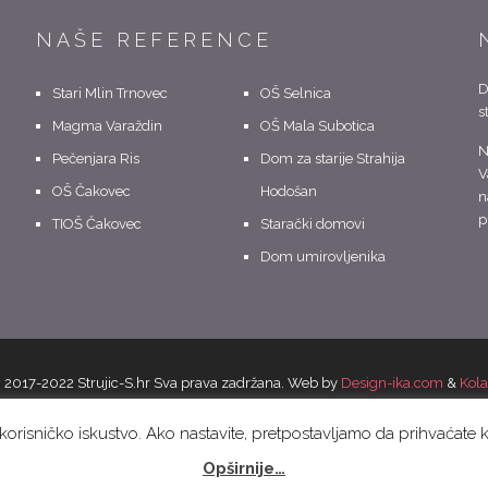
NAŠE REFERENCE
D
Stari Mlin Trnovec
OŠ Selnica
s
Magma Varaždin
OŠ Mala Subotica
N
Pečenjara Ris
Dom za starije Strahija
V
OŠ Čakovec
Hodošan
n
p
TIOŠ Čakovec
Starački domovi
Dom umirovljenika
 2017-2022 Strujic-S.hr Sva prava zadržana. Web by
Design-ika.com
&
Kol
NASLOVNICA
O NAMA
KONTAKT
NAŠA PONUDA
NAŠI LOKALI
e korisničko iskustvo. Ako nastavite, pretpostavljamo da prihvaćate 
Opširnije…