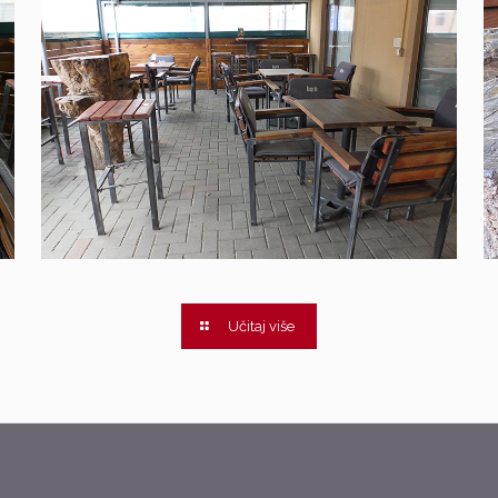
Struja u prolazu
Čakovec
Učitaj više