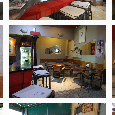
Struja u prolazu
Čakovec