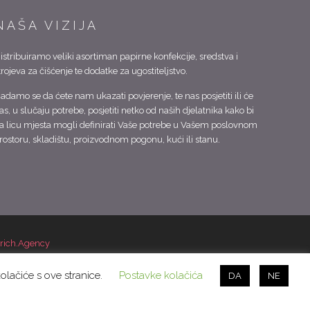
NAŠA VIZIJA
istribuiramo veliki asortiman papirne konfekcije, sredstva i
trojeva za čišćenje te dodatke za ugostiteljstvo.
adamo se da ćete nam ukazati povjerenje, te nas posjetiti ili će
as, u slučaju potrebe, posjetiti netko od naših djelatnika kako bi
a licu mjesta mogli definirati Vaše potrebe u Vašem poslovnom
rostoru, skladištu, proizvodnom pogonu, kući ili stanu.
arich.Agency
kolačiće s ove stranice.
Postavke kolačića
DA
NE