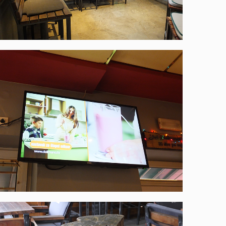
Struja u prolazu
Čakovec