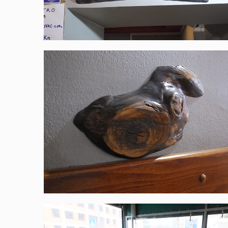
Struja u prolazu
Čakovec