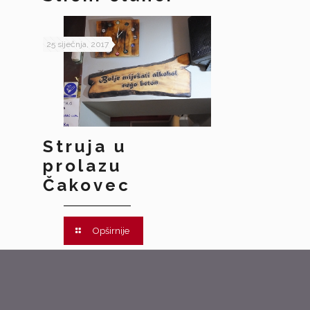
25 siječnja, 2017
Struja u
prolazu
Čakovec
Opširnije