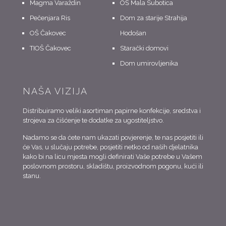
Magma Varaždin
OŠ Mala Subotica
Pečenjara Ris
Dom za starije Strahija
OŠ Čakovec
Hodošan
TIOŠ Čakovec
Starački domovi
Dom umirovljenika
NAŠA VIZIJA
Distribuiramo veliki asortiman papirne konfekcije, sredstva i
strojeva za čišćenje te dodatke za ugostiteljstvo.
Nadamo se da ćete nam ukazati povjerenje, te nas posjetiti ili
će Vas, u slučaju potrebe, posjetiti netko od naših djelatnika
kako bi na licu mjesta mogli definirati Vaše potrebe u Vašem
poslovnom prostoru, skladištu, proizvodnom pogonu, kući ili
stanu.