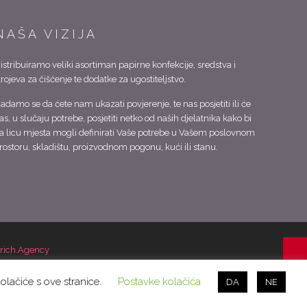
NAŠA VIZIJA
istribuiramo veliki asortiman papirne konfekcije, sredstva i
trojeva za čišćenje te dodatke za ugostiteljstvo.
adamo se da ćete nam ukazati povjerenje, te nas posjetiti ili će
as, u slučaju potrebe, posjetiti netko od naših djelatnika kako bi
a licu mjesta mogli definirati Vaše potrebe u Vašem poslovnom
rostoru, skladištu, proizvodnom pogonu, kući ili stanu.
arich.Agency
kolačiće s ove stranice.
Postavke kolačića
DA
NE