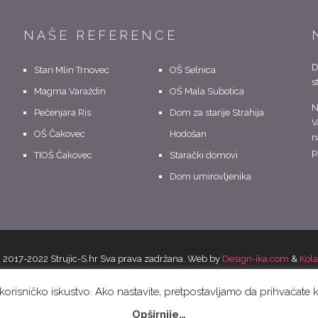
NAŠE REFERENCE
D
Stari Mlin Trnovec
OŠ Selnica
s
Magma Varaždin
OŠ Mala Subotica
N
Pečenjara Ris
Dom za starije Strahija
V
OŠ Čakovec
Hodošan
n
p
TIOŠ Čakovec
Starački domovi
Dom umirovljenika
 2017-2022 Strujic-S.hr Sva prava zadržana. Web by
Design-ika.com
&
Kol
NASLOVNICA
O NAMA
KONTAKT
NAŠA PONUDA
NAŠI LOKALI
e korisničko iskustvo. Ako nastavite, pretpostavljamo da prihvaćate 
Opširnije…