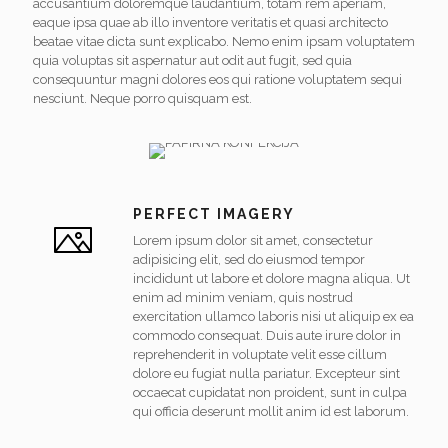
accusantium doloremque laudantium, totam rem aperiam,
eaque ipsa quae ab illo inventore veritatis et quasi architecto
beatae vitae dicta sunt explicabo. Nemo enim ipsam voluptatem
quia voluptas sit aspernatur aut odit aut fugit, sed quia
consequuntur magni dolores eos qui ratione voluptatem sequi
nesciunt. Neque porro quisquam est.
PERFECT IMAGERY
Lorem ipsum dolor sit amet, consectetur
adipisicing elit, sed do eiusmod tempor
incididunt ut labore et dolore magna aliqua. Ut
enim ad minim veniam, quis nostrud
exercitation ullamco laboris nisi ut aliquip ex ea
commodo consequat. Duis aute irure dolor in
reprehenderit in voluptate velit esse cillum
dolore eu fugiat nulla pariatur. Excepteur sint
occaecat cupidatat non proident, sunt in culpa
qui officia deserunt mollit anim id est laborum.