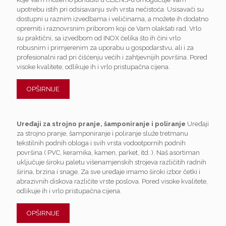
upotrebu istih pri odsisavanju svih vrsta nečistoća. Usisavači su
dostupni u raznim izvedbama i veličinama, a možete ih dodatno
opremiti i raznovrsnim priborom koji će Vam olakšati rad. Vrlo
su praktični, sa izvedbom od INOX čelika što ih čini vrlo
robusnim i primjerenim za uporabu u gospodarstvu, ali i za
profesionalni rad pri čišćenju većih i zahtjevnijih površina. Pored
visoke kvalitete, odlikuje ih i vrlo pristupačna cijena.
OPŠIRNIJE
Uređaji za strojno pranje, šamponiranje i poliranje
Uređaji
za strojno pranje, šamponiranje i poliranje služe tretmanu
tekstilnih podnih obloga i svih vrsta vodootpornih podnih
površina ( PVC, keramika, kamen, parket, itd. ). Naš asortiman
uključuje široku paletu višenamjenskih strojeva različitih radnih
širina, brzina i snage. Za sve uređaje imamo široki izbor četki i
abrazivnih diskova različite vrste poslova. Pored visoke kvalitete,
odlikuje ih i vrlo pristupačna cijena.
OPŠIRNIJE