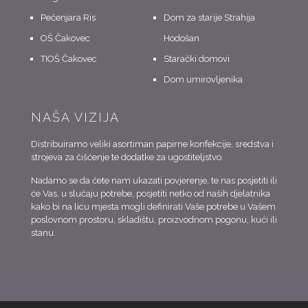
Pečenjara Ris
Dom za starije Strahija
OŠ Čakovec
Hodošan
TIOŠ Čakovec
Starački domovi
Dom umirovljenika
NAŠA VIZIJA
Distribuiramo veliki asortiman papirne konfekcije, sredstva i
strojeva za čišćenje te dodatke za ugostiteljstvo.
Nadamo se da ćete nam ukazati povjerenje, te nas posjetiti ili
će Vas, u slučaju potrebe, posjetiti netko od naših djelatnika
kako bi na licu mjesta mogli definirati Vaše potrebe u Vašem
poslovnom prostoru, skladištu, proizvodnom pogonu, kući ili
stanu.