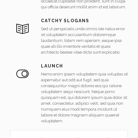
occaecat cupidatat non proident, sunt in culpa
qui officia deserunt mollit anim id est laborum.
CATCHY SLOGANS
Sed ut perspiciatis unde omnis iste natus error
sit voluptatem accusantium doloremque
laudantium, totam rem aperiam, eaque ipsa
quae ab illo inventore veritatis et quasi
architecto beatae vitae dicta sunt explicabo.
LAUNCH
Nemo enim ipsam voluptatem quia voluptas sit
aspernatur aut odit aut fugit, sed quia
consequuntur magni dolores eos qui ratione
voluptatem sequi nesciunt. Neque porro
quisquam est, qui dolorem ipsum quia dolor sit
amet, consectetur, adipisci velit, sed quia non
numquam eius modi tempora incidunt ut
labore et dolore magnam aliquam quaerat
voluptatem.