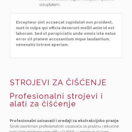
voluptatem.
Excepteur sint occaecat cupidatat non proident,
sunt in culpa qui officia deserunt mollit anim id est
laborum. Sed ut perspiciatis unde omnis iste natus
error sit ptatem accusantium mque laudantium,
venenatis totrem aperiam.
STROJEVI ZA ČIŠĆENJE
Profesionalni strojevi i
alati za čišćenje
Profesionalni usisavači i uređaji za ekstrakcijsko pranje
Široki asortiman profesionalnih usisavača za prašinu i tekućine
koje Vam možemo ponuditi u CLIENS-u omogućuje Vam