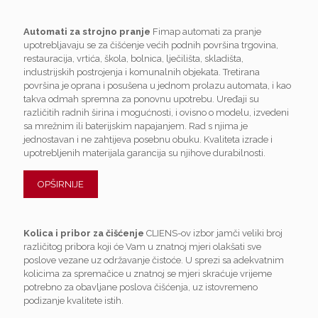
Automati za strojno pranje
Fimap automati za pranje
upotrebljavaju se za čišćenje većih podnih površina trgovina,
restauracija, vrtića, škola, bolnica, lječilišta, skladišta,
industrijskih postrojenja i komunalnih objekata. Tretirana
površina je oprana i posušena u jednom prolazu automata, i kao
takva odmah spremna za ponovnu upotrebu. Uređaji su
različitih radnih širina i mogućnosti, i ovisno o modelu, izvedeni
sa mrežnim ili baterijskim napajanjem. Rad s njima je
jednostavan i ne zahtijeva posebnu obuku. Kvaliteta izrade i
upotrebljenih materijala garancija su njihove durabilnosti.
OPŠIRNIJE
Kolica i pribor za čišćenje
CLIENS-ov izbor jamči veliki broj
različitog pribora koji će Vam u znatnoj mjeri olakšati sve
poslove vezane uz održavanje čistoće. U sprezi sa adekvatnim
kolicima za spremačice u znatnoj se mjeri skraćuje vrijeme
potrebno za obavljane poslova čišćenja, uz istovremeno
podizanje kvalitete istih.