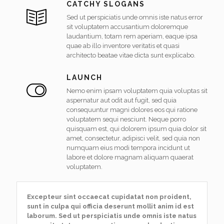
CATCHY SLOGANS
Sed ut perspiciatis unde omnis iste natus error
sit voluptatem accusantium doloremque
laudantium, totam rem aperiam, eaque ipsa
quae ab illo inventore veritatis et quasi
architecto beatae vitae dicta sunt explicabo.
LAUNCH
Nemo enim ipsam voluptatem quia voluptas sit
aspernatur aut odit aut fugit, sed quia
consequuntur magni dolores eos qui ratione
voluptatem sequi nesciunt. Neque porro
quisquam est, qui dolorem ipsum quia dolor sit
amet, consectetur, adipisci velit, sed quia non
numquam eius modi tempora incidunt ut
labore et dolore magnam aliquam quaerat
voluptatem.
Excepteur sint occaecat cupidatat non proident,
sunt in culpa qui officia deserunt mollit anim id est
laborum. Sed ut perspiciatis unde omnis iste natus