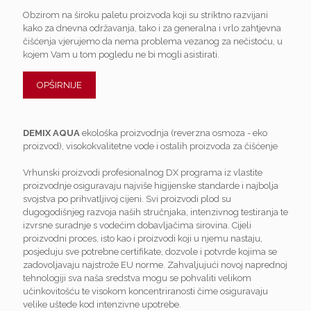
Obzirom na široku paletu proizvoda koji su striktno razvijani
kako za dnevna održavanja, tako i za generalna i vrlo zahtjevna
čišćenja vjerujemo da nema problema vezanog za nečistoću, u
kojem Vam u tom pogledu ne bi mogli asistirati.
OPŠIRNIJE
DEMIX AQUA
ekološka proizvodnja (reverzna osmoza - eko
proizvod), visokokvalitetne vode i ostalih proizvoda za čišćenje
Vrhunski proizvodi profesionalnog DX programa iz vlastite
proizvodnje osiguravaju najviše higijenske standarde i najbolja
svojstva po prihvatljivoj cijeni. Svi proizvodi plod su
dugogodišnjeg razvoja naših stručnjaka, intenzivnog testiranja te
izvrsne suradnje s vodećim dobavljačima sirovina. Cijeli
proizvodni proces, isto kao i proizvodi koji u njemu nastaju,
posjeduju sve potrebne certifikate, dozvole i potvrde kojima se
zadovoljavaju najstrože EU norme. Zahvaljujući novoj naprednoj
tehnologiji sva naša sredstva mogu se pohvaliti velikom
učinkovitošću te visokom koncentriranosti čime osiguravaju
velike uštede kod intenzivne upotrebe.