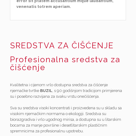
error sit ptatem accusantium mque laudantium,
venenatis totrem aperiam.
SREDSTVA ZA ČIŠĆENJE
Profesionalna sredstva za
čišćenje
Kvalitetna i cijenom vrlo dostupna sredstva za čišćenje
njemačke tvrtke
BUZIL
, s 90 godišnjom tradicijom primjerena
su i posebno razvijana za svaku vrstu onečišćenja.
Sva su sredstva visoki koncentrati i proizvedena su u skladu sa
visokim njemačkim normama o ekologiji. Sredstva su
biorazgradiva i vrlo ugodnog mirisa, a dostupna su u litarskim
bocama za manje površine i desetlitarskim plastičnim
spremnicima za profesionalnu upotrebu.