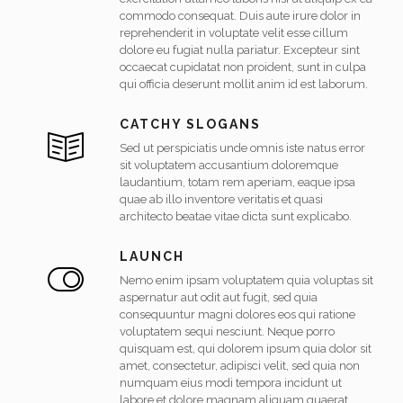
commodo consequat. Duis aute irure dolor in
reprehenderit in voluptate velit esse cillum
dolore eu fugiat nulla pariatur. Excepteur sint
occaecat cupidatat non proident, sunt in culpa
qui officia deserunt mollit anim id est laborum.
CATCHY SLOGANS
Sed ut perspiciatis unde omnis iste natus error
sit voluptatem accusantium doloremque
laudantium, totam rem aperiam, eaque ipsa
quae ab illo inventore veritatis et quasi
architecto beatae vitae dicta sunt explicabo.
LAUNCH
Nemo enim ipsam voluptatem quia voluptas sit
aspernatur aut odit aut fugit, sed quia
consequuntur magni dolores eos qui ratione
voluptatem sequi nesciunt. Neque porro
quisquam est, qui dolorem ipsum quia dolor sit
amet, consectetur, adipisci velit, sed quia non
numquam eius modi tempora incidunt ut
labore et dolore magnam aliquam quaerat